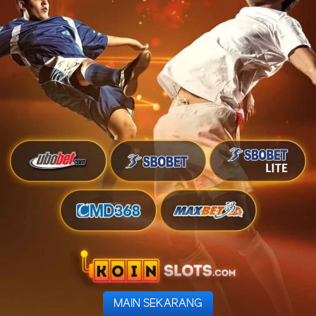
MAIN SEKARANG